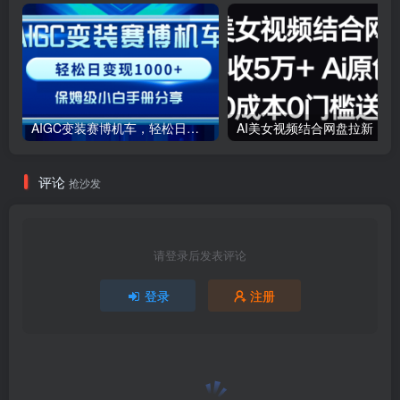
AIGC变装赛博机车，轻松日变现1000+，保姆级小白手册分享！
AI美女视
评论
抢沙发
请登录后发表评论
登录
注册