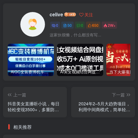
celive
关注
0
50
0
650
2W+
这家伙很懒，什么都没有写...
AIGC变装赛博机车，轻松日变现1000+，保姆级小白手册分享！
AI美女视频结合网盘拉新，日收5万+两分钟一条Ai原创视频，0成本0门槛送工具
上一篇
下一篇
抖音美女直播听小说，每日
2024年2–5月大趋势项目，
轻松变现3500+，多重防违
利用中间商模式，简单轻松
规操作，保姆教程（价…
好上手，轻松月入10W…
相关推荐