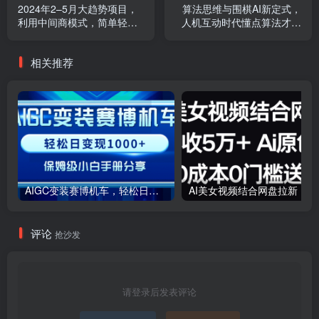
2024年2–5月大趋势项目，
算法思维与围棋AI新定式，
利用中间商模式，简单轻松
人机互动时代懂点算法才能
好上手，轻松月入10W…
赢（22节完整版）
相关推荐
AIGC变装赛博机车，轻松日变现1000+，保姆级小白手册分享！
AI美女视
评论
抢沙发
请登录后发表评论