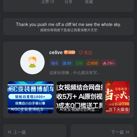
点赞
13
分享
收藏
Thank you push me off a cliff let me see the whole sky.
感谢你将我推下悬崖让我看清整片天空
celive
关注
0
50
0
650
2W+
这家伙很懒，什么都没有写...
AIGC变装赛博机车，轻松日变现1000+，保姆级小白手册分享！
AI美女视频结合网盘拉新，日收5万+两分钟一条Ai原创视频，0成本0门槛送工具
上一篇
下一篇