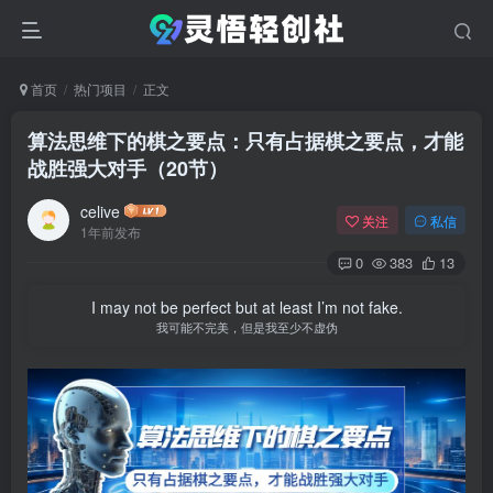
首页
热门项目
正文
算法思维下的棋之要点：只有占据棋之要点，才能
战胜强大对手（20节）
celive
关注
私信
1年前发布
0
383
13
I may not be perfect but at least I’m not fake.
我可能不完美，但是我至少不虚伪