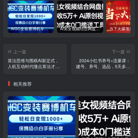
AIGC变装赛博机车，轻松日变现1000+，保姆级小白手册分享！
AI美女视频结合网盘拉新，日收5万+两分钟一条Ai原创视频，0成本0门槛送工具
上一篇
下一篇
算法思维与围棋AI新定式，
2024小红书养号+流量课：
人机互动时代懂点算法才能
建号、养号、选品，5天多款
赢（22节完整版）
打爆全流程
相关推荐