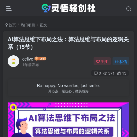
首页
热门项目
正文
AI算法思维下布局之法：算法思维与布局的逻辑关
系（15节）
celive
关注
私信
1年前发布
0
371
13
Be happy. No worries, just smile.
开心点，别担心，微笑就好