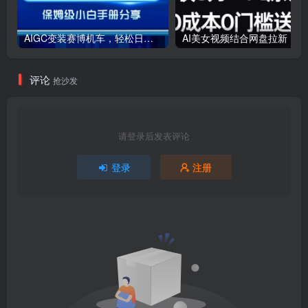
AIGC变装赛博机车，轻松日变现1000+，保姆级小白手册分享！
AI美女视
评论
抢沙发
请登录后发表评论
登录
注册