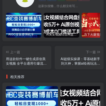
这家伙很懒，什么都没有写...
AIGC变装赛博机车，轻松日变现1000+，保姆级小白手册分享！
AI美女视频结合网盘拉新，日收5万+两分钟一条Ai原创视频，0成本0门槛送工具
上一篇
下一篇
用这款软件一键生成原创美
AI超级实操课：零基础新手
女视频 全平台通用引爆流量
到大神，掌握ai绘画玩法与
多种变现 日入2000＋
变现
相关推荐