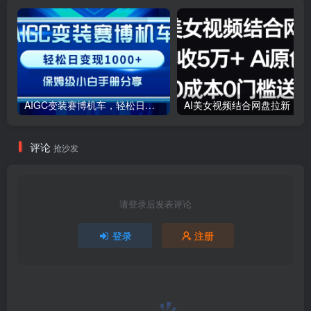
AIGC变装赛博机车，轻松日变现1000+，保姆级小白手册分享！
AI美女视
评论
抢沙发
请登录后发表评论
登录
注册