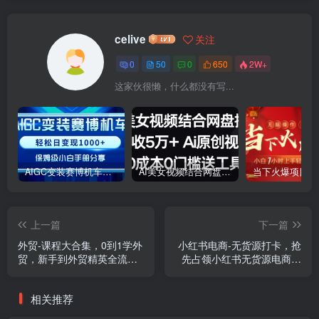
celive
关注
0
50
0
650
2W+
这家伙很懒，什么都没有写...
AIGC变装赛博机车，轻松日变现1000+，保姆级小白手册分享！
AI美女视频结合网盘拉新，日收5万+两分钟一条Ai原创视频，0成本0门槛送工具
上一篇
下一篇
外贸-课程大合集，0到1学外
小红书电商-无货源打卡，抢
贸，新手到外贸精英全流程
先占领小红书无货源电商风
（180节课）
口（10节课）
相关推荐